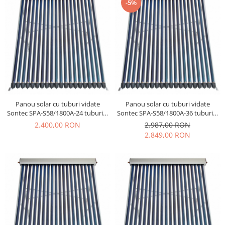
-5%
Panou solar cu tuburi vidate
Panou solar cu tuburi vidate
Sontec SPA-S58/1800A-24 tuburi +
Sontec SPA-S58/1800A-36 tuburi +
rama montaj
rama montaj
2.400,00 RON
2.987,00 RON
2.849,00 RON