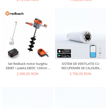
Set Redback motor burghiu
SISTEM DE VENTILATIE CU
E808T + paleta E805C 120mm +
RECUPERARE DE CALDURA
burghiu E806C 150x800mm + ac
PRANA 150 PREMIUM PLUS
2.900,00 RON
3.700,00 RON
Li-Ion EP60 6Ah + incarcator EC50
5A