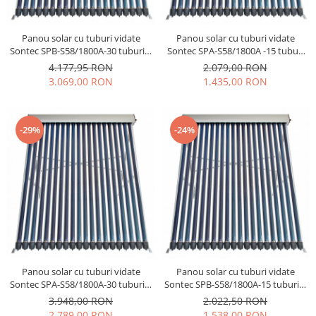
Panou solar cu tuburi vidate
Panou solar cu tuburi vidate
Sontec SPB-S58/1800A-30 tuburi +
Sontec SPA-S58/1800A -15 tuburi
rama montaj
+ rama montaj
4.177,95 RON
2.079,00 RON
3.069,00 RON
1.435,00 RON
-29%
-24%
Panou solar cu tuburi vidate
Panou solar cu tuburi vidate
Sontec SPA-S58/1800A-30 tuburi +
Sontec SPB-S58/1800A-15 tuburi +
rama montaj
rama montaj
3.948,00 RON
2.022,50 RON
2.789,00 RON
1.538,00 RON