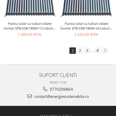
Panou solar cu tuburi vidate
Panou solar cu tuburi vidate
Sontec SPB-S58/1800A-12 tuburi +
Sontec SPB-S58/1800A-24 tuburi +
rama montaj
rama montaj
1.400,00 RON
2.520,00 RON
1
2
3
8
...
SUPORT CLIENTI
09:00-17:00
0770206864
contact@energiesustenabila.ro