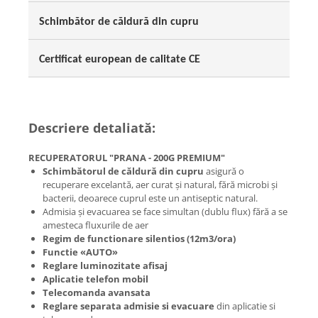
Schimbător de căldură din cupru
Certificat european de calitate CE
Descriere detaliată:
RECUPERATORUL "PRANA - 200G PREMIUM"
Schimbătorul de căldură din cupru
asigură o
recuperare excelantă, aer curat și natural, fără microbi și
bacterii, deoarece cuprul este un antiseptic natural.
Admisia și evacuarea se face simultan (dublu flux) fără a se
amesteca fluxurile de aer
Regim de functionare silentios (12m3/ora)
Functie «AUTO»
Reglare luminozitate afisaj
Aplicatie telefon mobil
Telecomanda avansata
Reglare separata admisie si evacuare
din aplicatie si