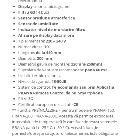
telecomanda
Display
color cu pictograme
Filtru G3
( 4 buc)
Senzor presiune atmosferica
Senzor de umiditate
Indicator nivel de murdarire filtru
Afisare pe display data si ora
Tip alimentare:
220 – 240 V
Numar viteze:
10
Lungime:
de la 440 mm
Diametru:
200 mm
Diametrul gaurii de montare:
220mm(250mm)
Suprafata de ventilare recomandata:
pana 60 m2
Izolatie termica si fonica
Nivele de zgomot:
13-50dB
Sistem de control:
Telecomanda sau prin Aplicatia
PRANA Remote Control de pe Smartphone
Filtre
3G
Certificat european de calitate
CE
** Funcția PREÎNCĂLZIRE – pentru modelele PRANA- 150,
PRANA-200, PRANA-200C. Aceasta vă permite extinderea
intervalului de temperatură în care funcționeaza sistemele
PRANA pană la - 25 ° C; (- 30 ° C). Această funcție
pornește/oprește cu ajutorul telecomenzii. Este obligatorie