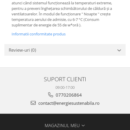
atunci când sistemul funcționează la temperaturi extreme,
pentru a preveni înghețarea schimbătorului de căldură și a
ventilatoarelor. În modul de funcționare " Noapte " crește
temperatura aerului de admisie, cu 6-7 °C (Consum
suplimentar de energie de 55 de w*oră ).
Informatii conformitate produs
Review-uri
(0)
SUPORT CLIENTI
09:00-17:00
0770206864
contact@energiesustenabila.ro
MAGAZINUL MEU