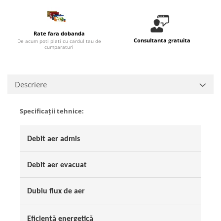
Rate fara dobanda
Consultanta gratuita
De acum poti plati cu cardul tau de
cumparaturi
Descriere
Specificații tehnice:
Debit aer admis
Debit aer evacuat
Dublu flux de aer
Eficiență energetică