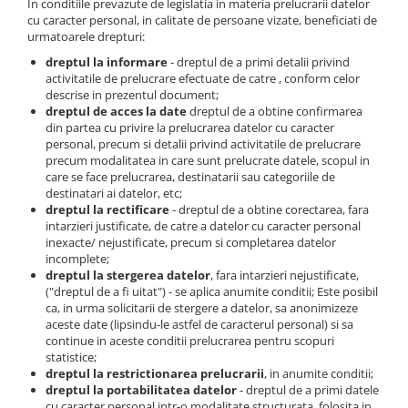
In conditiile prevazute de legislatia in materia prelucrarii datelor
cu caracter personal, in calitate de persoane vizate, beneficiati de
urmatoarele drepturi:
dreptul la informare
- dreptul de a primi detalii privind
activitatile de prelucrare efectuate de catre , conform celor
descrise in prezentul document;
dreptul de acces la date
dreptul de a obtine confirmarea
din partea cu privire la prelucrarea datelor cu caracter
personal, precum si detalii privind activitatile de prelucrare
precum modalitatea in care sunt prelucrate datele, scopul in
care se face prelucrarea, destinatarii sau categoriile de
destinatari ai datelor, etc;
dreptul la rectificare
- dreptul de a obtine corectarea, fara
intarzieri justificate, de catre a datelor cu caracter personal
inexacte/ nejustificate, precum si completarea datelor
incomplete;
dreptul la stergerea datelor
, fara intarzieri nejustificate,
("dreptul de a fi uitat") - se aplica anumite conditii; Este posibil
ca, in urma solicitarii de stergere a datelor, sa anonimizeze
aceste date (lipsindu-le astfel de caracterul personal) si sa
continue in aceste conditii prelucrarea pentru scopuri
statistice;
dreptul la restrictionarea prelucrarii
, in anumite conditii;
dreptul la portabilitatea datelor
- dreptul de a primi datele
cu caracter personal intr-o modalitate structurata, folosita in