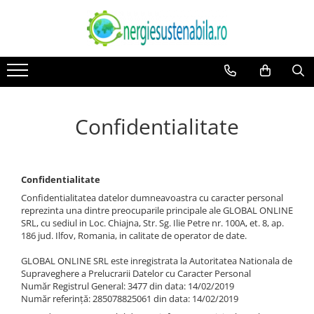
Incalzire si climatizare
Panouri solare
Sisteme de ventilatie
Panouri solare fotovoltaice
Panouri solare policristaline
Panouri solare termice
Confidentialitate
Accesorii panouri solare termice
Pachete panouri solare termice
Panouri solare cu tuburi vidate
Confidentialitate
Panouri solare nepresurizate
Confidentialitatea datelor dumneavoastra cu caracter personal
termosifon
reprezinta una dintre preocuparile principale ale GLOBAL ONLINE
SRL, cu sediul in Loc. Chiajna, Str. Sg. Ilie Petre nr. 100A, et. 8, ap.
Panouri solare presurizate
186 jud. Ilfov, Romania, in calitate de operator de date.
GLOBAL ONLINE SRL este inregistrata la Autoritatea Nationala de
Supraveghere a Prelucrarii Datelor cu Caracter Personal
Număr Registrul General: 3477 din data: 14/02/2019
Număr referinţă: 285078825061 din data: 14/02/2019