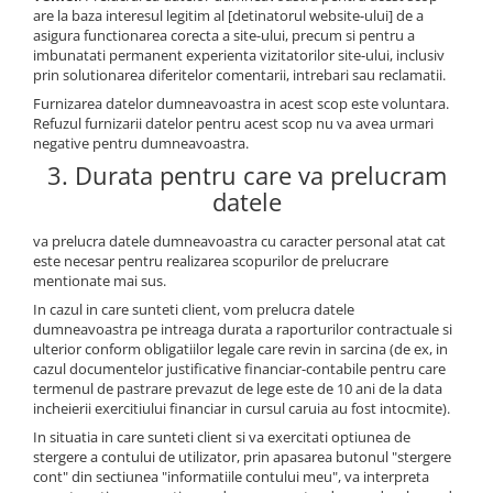
are la baza interesul legitim al [detinatorul website-ului] de a
asigura functionarea corecta a site-ului, precum si pentru a
imbunatati permanent experienta vizitatorilor site-ului, inclusiv
prin solutionarea diferitelor comentarii, intrebari sau reclamatii.
Furnizarea datelor dumneavoastra in acest scop este voluntara.
Refuzul furnizarii datelor pentru acest scop nu va avea urmari
negative pentru dumneavoastra.
3. Durata pentru care va prelucram
datele
va prelucra datele dumneavoastra cu caracter personal atat cat
este necesar pentru realizarea scopurilor de prelucrare
mentionate mai sus.
In cazul in care sunteti client, vom prelucra datele
dumneavoastra pe intreaga durata a raporturilor contractuale si
ulterior conform obligatiilor legale care revin in sarcina (de ex, in
cazul documentelor justificative financiar-contabile pentru care
termenul de pastrare prevazut de lege este de 10 ani de la data
incheierii exercitiului financiar in cursul caruia au fost intocmite).
In situatia in care sunteti client si va exercitati optiunea de
stergere a contului de utilizator, prin apasarea butonul "stergere
cont" din sectiunea "informatiile contului meu", va interpreta