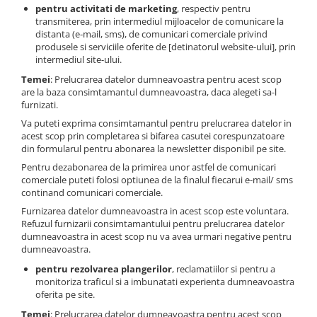
pentru activitati de marketing
, respectiv pentru
transmiterea, prin intermediul mijloacelor de comunicare la
distanta (e-mail, sms), de comunicari comerciale privind
produsele si serviciile oferite de [detinatorul website-ului], prin
intermediul site-ului.
Temei
: Prelucrarea datelor dumneavoastra pentru acest scop
are la baza consimtamantul dumneavoastra, daca alegeti sa-l
furnizati.
Va puteti exprima consimtamantul pentru prelucrarea datelor in
acest scop prin completarea si bifarea casutei corespunzatoare
din formularul pentru abonarea la newsletter disponibil pe site.
Pentru dezabonarea de la primirea unor astfel de comunicari
comerciale puteti folosi optiunea de la finalul fiecarui e-mail/ sms
continand comunicari comerciale.
Furnizarea datelor dumneavoastra in acest scop este voluntara.
Refuzul furnizarii consimtamantului pentru prelucrarea datelor
dumneavoastra in acest scop nu va avea urmari negative pentru
dumneavoastra.
pentru rezolvarea plangerilor
, reclamatiilor si pentru a
monitoriza traficul si a imbunatati experienta dumneavoastra
oferita pe site.
Temei
: Prelucrarea datelor dumneavoastra pentru acest scop