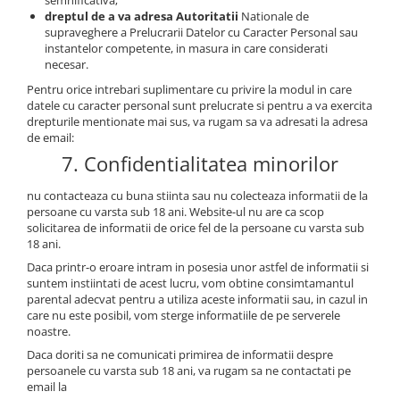
dreptul de a va adresa Autoritatii
Nationale de
supraveghere a Prelucrarii Datelor cu Caracter Personal sau
instantelor competente, in masura in care considerati
necesar.
Pentru orice intrebari suplimentare cu privire la modul in care
datele cu caracter personal sunt prelucrate si pentru a va exercita
drepturile mentionate mai sus, va rugam sa va adresati la adresa
de email:
7. Confidentialitatea minorilor
nu contacteaza cu buna stiinta sau nu colecteaza informatii de la
persoane cu varsta sub 18 ani. Website-ul nu are ca scop
solicitarea de informatii de orice fel de la persoane cu varsta sub
18 ani.
Daca printr-o eroare intram in posesia unor astfel de informatii si
suntem instiintati de acest lucru, vom obtine consimtamantul
parental adecvat pentru a utiliza aceste informatii sau, in cazul in
care nu este posibil, vom sterge informatiile de pe serverele
noastre.
Daca doriti sa ne comunicati primirea de informatii despre
persoanele cu varsta sub 18 ani, va rugam sa ne contactati pe
email la