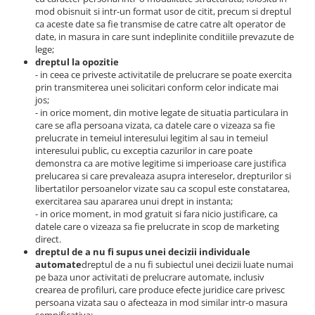
mod obisnuit si intr-un format usor de citit, precum si dreptul
ca aceste date sa fie transmise de catre catre alt operator de
date, in masura in care sunt indeplinite conditiile prevazute de
lege;
dreptul la opozitie
- in ceea ce priveste activitatile de prelucrare se poate exercita
prin transmiterea unei solicitari conform celor indicate mai
jos;
- in orice moment, din motive legate de situatia particulara in
care se afla persoana vizata, ca datele care o vizeaza sa fie
prelucrate in temeiul interesului legitim al sau in temeiul
interesului public, cu exceptia cazurilor in care poate
demonstra ca are motive legitime si imperioase care justifica
prelucarea si care prevaleaza asupra intereselor, drepturilor si
libertatilor persoanelor vizate sau ca scopul este constatarea,
exercitarea sau apararea unui drept in instanta;
- in orice moment, in mod gratuit si fara nicio justificare, ca
datele care o vizeaza sa fie prelucrate in scop de marketing
direct.
dreptul de a nu fi supus unei decizii individuale
automate
dreptul de a nu fi subiectul unei decizii luate numai
pe baza unor activitati de prelucrare automate, inclusiv
crearea de profiluri, care produce efecte juridice care privesc
persoana vizata sau o afecteaza in mod similar intr-o masura
semnificativa;