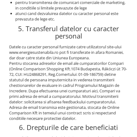
pentru transmiterea de comunicari comerciale de marketing,
in conditiile si limitele prevazute de lege
atunci cand dezvaluirea datelor cu caracter personal este
prevazuta de lege etc.
5. Transferul datelor cu caracter
personal
Datele cu caracter personal furnizate catre utilizatorul site-ului
www.energiesustenabila.ro pot fi transferate in afara Romaniei,
dar doar catre state din Uniunea Europeana.
Pentru stocarea adreselor de email ale cumparatorilor Compari
(Online Comparison Shopping Kft.1074 Budapesta, Rákóczi út 70-
72, CUI: HU24868291, Reg.Comertului: 01-09-186759) detine
statutul de persoana imputernicita in vederea transmiterii
chestionarelor de evaluare in cadrul Programului Magazin de
Incredere. Dupa efectuarea unei cumparaturi aici, Compari va
primi adresa de email a cumparatorului. Motivul transmiterii
datelor: solicitarea si afisarea feedbackului cumparatorului.
Adresa de email transmisa este gestionata, stocata de Online
Comparison Kft in temeiul unui contract scris si respectand
conditiile necesare protectiei datelor.
6. Drepturile de care beneficiati