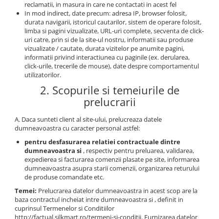
reclamatii, in masura in care ne contactati in acest fel
In mod indirect, date precum: adresa IP, browser folosit,
durata navigarii, istoricul cautarilor, sistem de operare folosit,
limba si pagini vizualizate, URL-uri complete, secventa de click-
uri catre, prin si de la site-ul nostru, informatii sau produse
vizualizate / cautate, durata vizitelor pe anumite pagini,
informatii privind interactiunea cu paginile (ex. derularea,
click-urile, trecerile de mouse), date despre comportamentul
utilizatorilor.
2. Scopurile si temeiurile de
prelucrarii
A. Daca sunteti client al site-ului, prelucreaza datele
dumneavoastra cu caracter personal astfel:
pentru desfasurarea relatiei contractuale dintre
dumneavoastra si
, respectiv pentru preluarea, validarea,
expedierea si facturarea comenzii plasate pe site, informarea
dumneavoastra asupra starii comenzii, organizarea returului
de produse comandate etc.
Temei:
Prelucrarea datelor dumneavoastra in acest scop are la
baza contractul incheiat intre dumneavoastra si , definit in
cuprinsul Termenelor si Conditiilor
http://factual.silkmart.ro/termeni-si-conditii. Furnizarea datelor