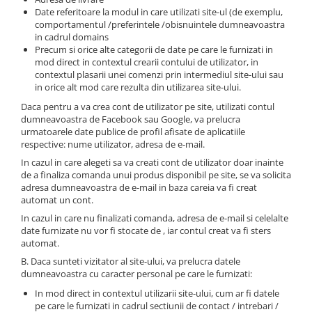
Date referitoare la modul in care utilizati site-ul (de exemplu,
comportamentul /preferintele /obisnuintele dumneavoastra
in cadrul domains
Precum si orice alte categorii de date pe care le furnizati in
mod direct in contextul crearii contului de utilizator, in
contextul plasarii unei comenzi prin intermediul site-ului sau
in orice alt mod care rezulta din utilizarea site-ului.
Daca pentru a va crea cont de utilizator pe site, utilizati contul
dumneavoastra de Facebook sau Google, va prelucra
urmatoarele date publice de profil afisate de aplicatiile
respective: nume utilizator, adresa de e-mail.
In cazul in care alegeti sa va creati cont de utilizator doar inainte
de a finaliza comanda unui produs disponibil pe site, se va solicita
adresa dumneavoastra de e-mail in baza careia va fi creat
automat un cont.
In cazul in care nu finalizati comanda, adresa de e-mail si celelalte
date furnizate nu vor fi stocate de , iar contul creat va fi sters
automat.
B. Daca sunteti vizitator al site-ului, va prelucra datele
dumneavoastra cu caracter personal pe care le furnizati:
In mod direct in contextul utilizarii site-ului, cum ar fi datele
pe care le furnizati in cadrul sectiunii de contact / intrebari /