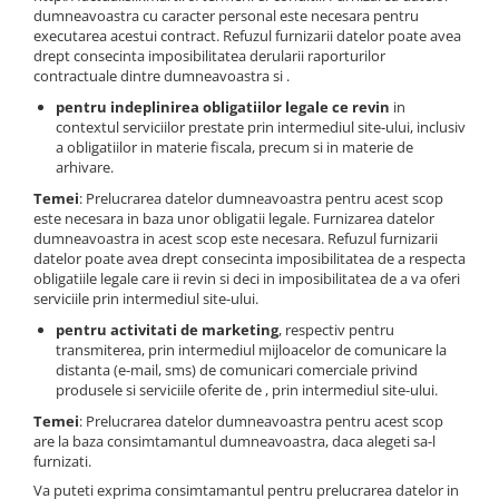
dumneavoastra cu caracter personal este necesara pentru
executarea acestui contract. Refuzul furnizarii datelor poate avea
drept consecinta imposibilitatea derularii raporturilor
contractuale dintre dumneavoastra si .
pentru indeplinirea obligatiilor legale ce revin
in
contextul serviciilor prestate prin intermediul site-ului, inclusiv
a obligatiilor in materie fiscala, precum si in materie de
arhivare.
Temei
: Prelucrarea datelor dumneavoastra pentru acest scop
este necesara in baza unor obligatii legale. Furnizarea datelor
dumneavoastra in acest scop este necesara. Refuzul furnizarii
datelor poate avea drept consecinta imposibilitatea de a respecta
obligatiile legale care ii revin si deci in imposibilitatea de a va oferi
serviciile prin intermediul site-ului.
pentru activitati de marketing
, respectiv pentru
transmiterea, prin intermediul mijloacelor de comunicare la
distanta (e-mail, sms) de comunicari comerciale privind
produsele si serviciile oferite de , prin intermediul site-ului.
Temei
: Prelucrarea datelor dumneavoastra pentru acest scop
are la baza consimtamantul dumneavoastra, daca alegeti sa-l
furnizati.
Va puteti exprima consimtamantul pentru prelucrarea datelor in