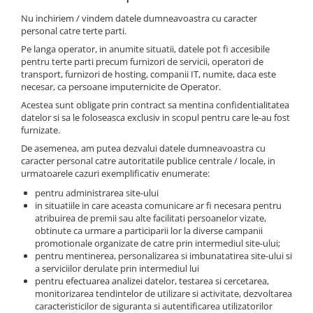
Nu inchiriem / vindem datele dumneavoastra cu caracter
personal catre terte parti.
Pe langa operator, in anumite situatii, datele pot fi accesibile
pentru terte parti precum furnizori de servicii, operatori de
transport, furnizori de hosting, companii IT, numite, daca este
necesar, ca persoane imputernicite de Operator.
Acestea sunt obligate prin contract sa mentina confidentialitatea
datelor si sa le foloseasca exclusiv in scopul pentru care le-au fost
furnizate.
De asemenea, am putea dezvalui datele dumneavoastra cu
caracter personal catre autoritatile publice centrale / locale, in
urmatoarele cazuri exemplificativ enumerate:
pentru administrarea site-ului
in situatiile in care aceasta comunicare ar fi necesara pentru
atribuirea de premii sau alte facilitati persoanelor vizate,
obtinute ca urmare a participarii lor la diverse campanii
promotionale organizate de catre prin intermediul site-ului;
pentru mentinerea, personalizarea si imbunatatirea site-ului si
a serviciilor derulate prin intermediul lui
pentru efectuarea analizei datelor, testarea si cercetarea,
monitorizarea tendintelor de utilizare si activitate, dezvoltarea
caracteristicilor de siguranta si autentificarea utilizatorilor