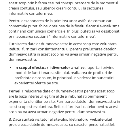
acest scop prin bifarea casutei corespunzatoare de la momentul
crearii contului, sau ulterior crearii contului, la sectiunea
informatiile contului meu.
Pentru dezabonarea de la primirea unor astfel de comunicari
comerciale puteti folosi optiunea de la finalul fiecarui e-mail/ sms
continand comunicari comerciale. In plus, puteti sa va dezabonati
prin accesarea sectiunii "Informatiile contului meu".
Furnizarea datelor dumneavoastra in acest scop este voluntara.
Refuzul furnizarii consimtamantului pentru prelucrarea datelor
dumneavoastra in acest scop nu va avea urmari negative pentru
dumneavoastra.
in scopul efectuarii diverselor analize
, raportari privind
modul de functionare a site-ului, realizarea de profiluri de
preferinte de consum, in principal, in vederea imbunatatiri
experientei oferite pe site.
Temei
: Prelucrarea datelor dumneavoastra pentru acest scop
are la baza interesul legitim al de a imbunatati permanent
experienta clientilor pe site. Furnizarea datelor dumneavoastra in
acest scop este voluntara. Refuzul furnizarii datelor pentru acest
scop nu va avea urmari negative pentru dumneavoastra.
B. Daca sunteti vizitator al site-ului, [detinatorul website-ului]
prelucreaza datele dumneavoastra cu caracter personal astfel: