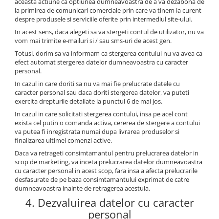
aceasta actiune ca optiunea dumneavoastra de a va dezabona de
la primirea de comunicari comerciale prin care va tinem la curent
despre produsele si serviciile oferite prin intermediul site-ului.
In acest sens, daca alegeti sa va stergeti contul de utilizator, nu va
vom mai trimite e-mailuri si / sau sms-uri de acest gen.
Totusi, dorim sa va informam ca stergerea contului nu va avea ca
efect automat stergerea datelor dumneavoastra cu caracter
personal.
In cazul in care doriti sa nu va mai fie prelucrate datele cu
caracter personal sau daca doriti stergerea datelor, va puteti
exercita drepturile detaliate la punctul 6 de mai jos.
In cazul in care solicitati stergerea contului, insa pe acel cont
exista cel putin o comanda activa, cererea de stergere a contului
va putea fi inregistrata numai dupa livrarea produselor si
finalizarea ultimei comenzi active.
Daca va retrageti consimtamantul pentru prelucrarea datelor in
scop de marketing, va inceta prelucrarea datelor dumneavoastra
cu caracter personal in acest scop, fara insa a afecta prelucrarile
desfasurate de pe baza consimtamantului exprimat de catre
dumneavoastra inainte de retragerea acestuia.
4. Dezvaluirea datelor cu caracter
personal