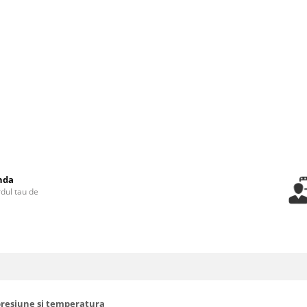
nda
rdul tau de
presiune si temperatura