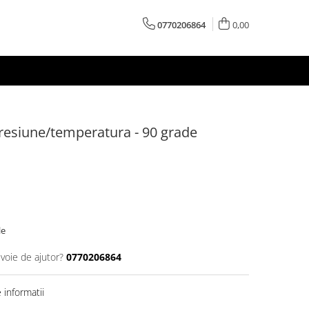
0770206864
0,00
resiune/temperatura - 90 grade
le
evoie de ajutor?
0770206864
informatii