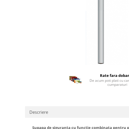
Rate fara doba
De acum poti plati cu ca
cumparaturi
Descriere
Supapa de siguranta cu functie combinata pentru 