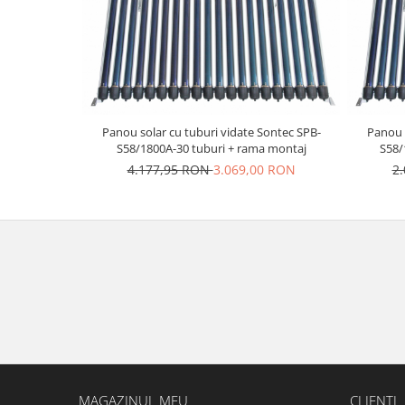
Panou solar cu tuburi vidate Sontec SPB-
Panou s
S58/1800A-30 tuburi + rama montaj
S58/
4.177,95 RON
3.069,00 RON
2
MAGAZINUL MEU
CLIENTI