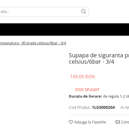
peratura - 90 grade celsius/6bar - 3/4
Supapa de siguranta p
celsius/6bar - 3/4
149,00 RON
STOC EPUIZAT
Durata de livrare:
de regula 1-2 zi
Cod Produs:
1L03000204
Ai n
Adauga la Favorite
Cere 