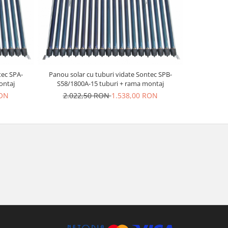
tec SPA-
Panou solar cu tuburi vidate Sontec SPB-
ontaj
S58/1800A-15 tuburi + rama montaj
RON
2.022,50 RON
1.538,00 RON