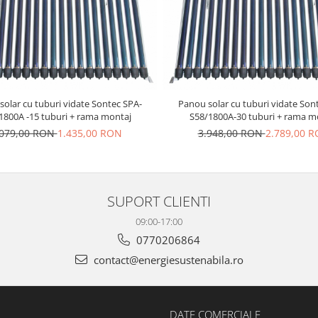
olar cu tuburi vidate Sontec SPA-
Panou solar cu tuburi vidate Son
1800A -15 tuburi + rama montaj
S58/1800A-30 tuburi + rama m
.079,00 RON
1.435,00 RON
3.948,00 RON
2.789,00 
SUPORT CLIENTI
09:00-17:00
0770206864
contact@energiesustenabila.ro
DATE COMERCIALE