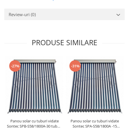
Review-uri
(0)
PRODUSE SIMILARE
-27%
-31%
Panou solar cu tuburi vidate
Panou solar cu tuburi vidate
Sontec SPB-S58/1800A-30 tuburi
Sontec SPA-S58/1800A -15