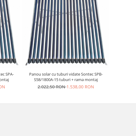
tec SPA-
Panou solar cu tuburi vidate Sontec SPB-
ontaj
S58/1800A-15 tuburi + rama montaj
RON
2.022,50 RON
1.538,00 RON