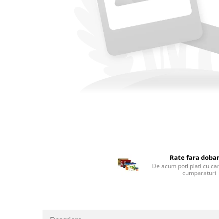
Rate fara doba
De acum poti plati cu ca
cumparaturi