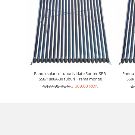
Panou solar cu tuburi vidate Sontec SPB-
Panou s
S58/1800A-30 tuburi + rama montaj
S58/
4.177,95 RON
3.069,00 RON
2