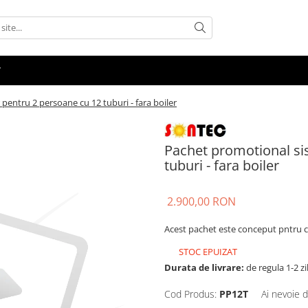
pentru 2 persoane cu 12 tuburi - fara boiler
Pachet promotional si
tuburi - fara boiler
2.900,00 RON
Acest pachet este conceput pntru cl
STOC EPUIZAT
Durata de livrare:
de regula 1-2 zi
Cod Produs:
PP12T
Ai nevoie d