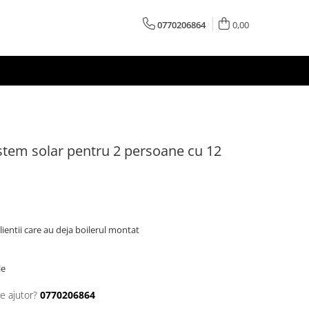
0770206864
0,00
stem solar pentru 2 persoane cu 12
ientii care au deja boilerul montat
le
e ajutor?
0770206864