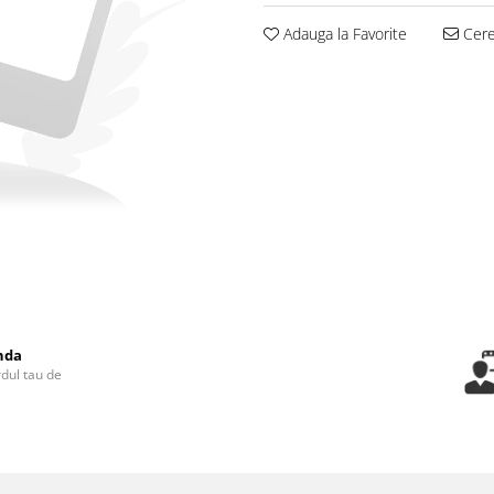
Adauga la Favorite
Cere 
nda
rdul tau de