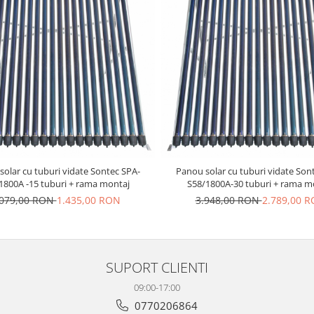
olar cu tuburi vidate Sontec SPA-
Panou solar cu tuburi vidate Son
1800A -15 tuburi + rama montaj
S58/1800A-30 tuburi + rama m
.079,00 RON
1.435,00 RON
3.948,00 RON
2.789,00 
SUPORT CLIENTI
09:00-17:00
0770206864