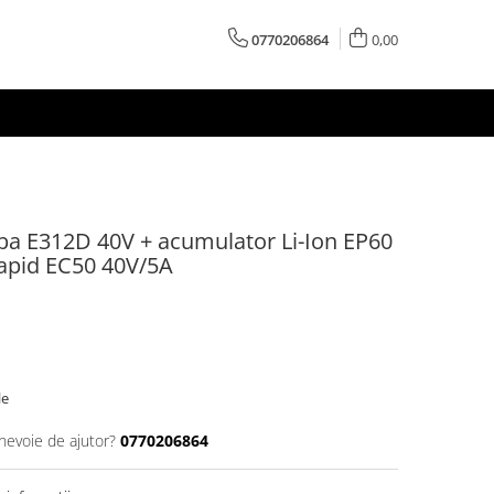
0770206864
0,00
rba E312D 40V + acumulator Li-Ion EP60
rapid EC50 40V/5A
le
 nevoie de ajutor?
0770206864