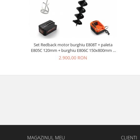
Set Redback motor burghiu E808T + paleta
E805C 120mm + burghiu E806C 150x800mm +
ac Li-Ion EP60 6Ah + incarcator EC50 5A
2.900,00 RON
MAGAZINUL MEU
CLIENTI