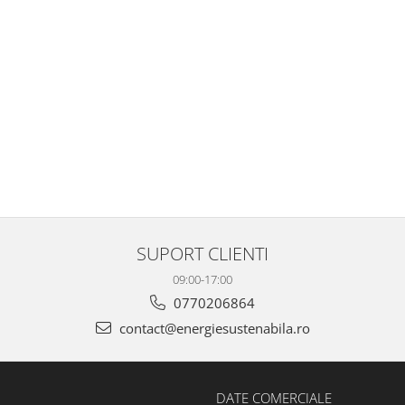
SUPORT CLIENTI
09:00-17:00
0770206864
contact@energiesustenabila.ro
DATE COMERCIALE