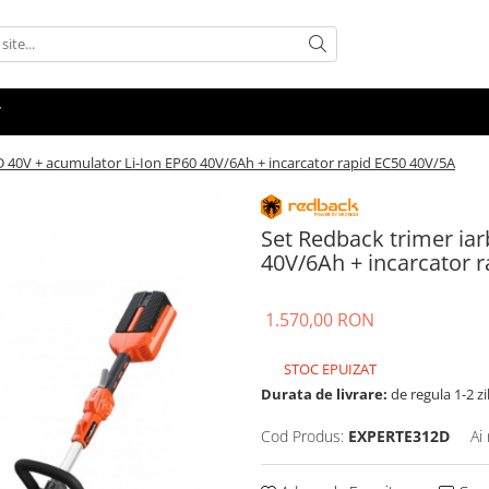
D 40V + acumulator Li-Ion EP60 40V/6Ah + incarcator rapid EC50 40V/5A
Set Redback trimer ia
40V/6Ah + incarcator 
1.570,00 RON
STOC EPUIZAT
Durata de livrare:
de regula 1-2 zi
Cod Produs:
EXPERTE312D
Ai