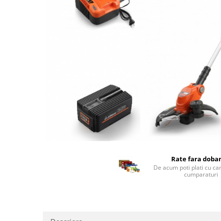
Rate fara doba
De acum poti plati cu ca
cumparaturi