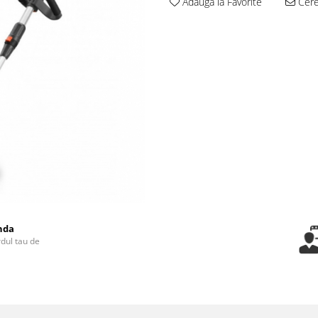
Adauga la Favorite
Cere 
nda
rdul tau de