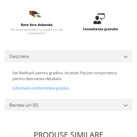
Rate fara dobanda
Consultanta gratuita
De acum poti plati cu cardul tau de
cumparaturi
Descriere
Set Redback pentru gradina. Accesati fiecare componenta
pentru descrierea detaliata.
Informatii conformitate produs
Review-uri
(0)
PRODUSE SIMILARE