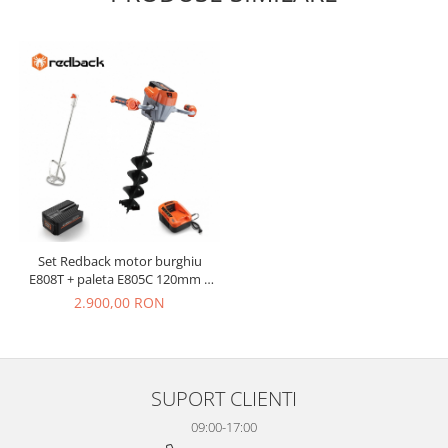
Set Redback motor burghiu
E808T + paleta E805C 120mm +
burghiu E806C 150x800mm + ac
2.900,00 RON
Li-Ion EP60 6Ah + incarcator
EC50 5A
SUPORT CLIENTI
09:00-17:00