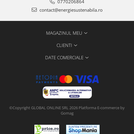
0770206864
contact@energiesustenabila.ro
MAGAZINUL MEU
CLIENTI
DATE COMERCIALE
©Copyright GLOBAL ONLINE SRL 2026
Platforma E-commerce by
Gomag