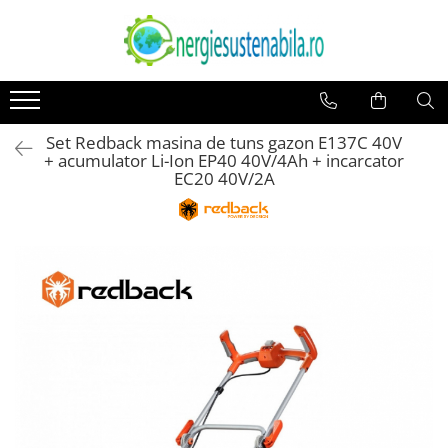
Incalzire si climatizare
Panouri solare
Sisteme de ventilatie
Panouri solare fotovoltaice
Panouri solare policristaline
Set Redback masina de tuns gazon E137C 40V
+ acumulator Li-Ion EP40 40V/4Ah + incarcator
Panouri solare termice
EC20 40V/2A
Accesorii panouri solare termice
Pachete panouri solare termice
Panouri solare cu tuburi vidate
Panouri solare nepresurizate
termosifon
Panouri solare presurizate